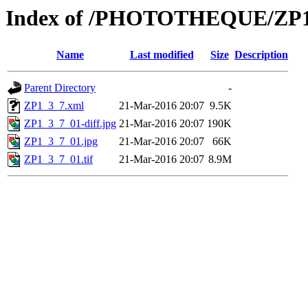
Index of /PHOTOTHEQUE/ZP1_
Name
Last modified
Size
Description
Parent Directory
-
ZP1_3_7.xml
21-Mar-2016 20:07
9.5K
ZP1_3_7_01-diff.jpg
21-Mar-2016 20:07
190K
ZP1_3_7_01.jpg
21-Mar-2016 20:07
66K
ZP1_3_7_01.tif
21-Mar-2016 20:07
8.9M