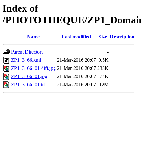
Index of
/PHOTOTHEQUE/ZP1_Domaine/Z
Name
Last modified
Size
Description
Parent Directory
-
ZP1_3_66.xml
21-Mar-2016 20:07
9.5K
ZP1_3_66_01-diff.jpg
21-Mar-2016 20:07
233K
ZP1_3_66_01.jpg
21-Mar-2016 20:07
74K
ZP1_3_66_01.tif
21-Mar-2016 20:07
12M