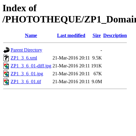
Index of
/PHOTOTHEQUE/ZP1_Domaine/
Name
Last modified
Size
Description
Parent Directory
-
ZP1_3_6.xml
21-Mar-2016 20:11
9.5K
ZP1_3_6_01-diff.jpg
21-Mar-2016 20:11
191K
ZP1_3_6_01.jpg
21-Mar-2016 20:11
67K
ZP1_3_6_01.tif
21-Mar-2016 20:11
9.0M