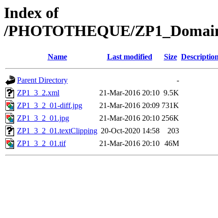
Index of
/PHOTOTHEQUE/ZP1_Domaine/
Name
Last modified
Size
Descriptio
Parent Directory
-
ZP1_3_2.xml
21-Mar-2016 20:10
9.5K
ZP1_3_2_01-diff.jpg
21-Mar-2016 20:09
731K
ZP1_3_2_01.jpg
21-Mar-2016 20:10
256K
ZP1_3_2_01.textClipping
20-Oct-2020 14:58
203
ZP1_3_2_01.tif
21-Mar-2016 20:10
46M